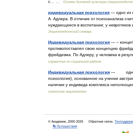
с… …
Основы духовной культуры (энциклопедичес
индивидуальная психология
— одно из 
А. Адлера. В отличие от психоанализа счи
нуждающееся в воспитании; у невротиков 
Энциклопедический словарь
Индивидуальная психология
— – концеп
противопоставлял свою концепцию фрейдиз
фрейдизма. По Адлеру, у человека в рез
справочник по социальной работе
Индивидуальная психология
— одно из
психология), основанное на учении австри
наличии у индивида комплекса неполноц
советская энциклопедия
© Академик, 2000-2026
Обратная связь:
Техподдерж
👣 Путешествия