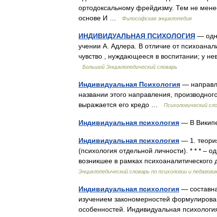
ортодоксальному фрейдизму. Тем не менее
основе И …
Философская энциклопедия
ИНДИВИДУАЛЬНАЯ ПСИХОЛОГИЯ
— одно
учении А. Адлера. В отличие от психоана
чувство , нуждающееся в воспитании; у не
Большой Энциклопедический словарь
Индивидуальная Психология
— направле
названии этого направления, производного 
выражается его кредо …
Психологический сл
Индивидуальная психология
— В Викип
Индивидуальная психология
— 1. теори
(психология отдельной личности). * * * – 
возникшее в рамках психоаналитического
Энциклопедический словарь по психологии и педагоги
Индивидуальная психология
— составна
изучением закономерностей формулирован
особенностей. Индивидуальная психология