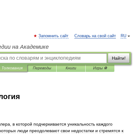
Запомнить сайт
Словарь на свой сайт
RU
едии на Академике
Найти!
Толкования
Переводы
Книги
Игры ⚽
логия
лера
,
в
которой
подчеркивается
уникальность
каждого
которых
люди
преодолевают
свои
недостатки
и
стремятся
к