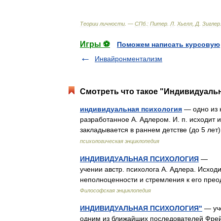
Теории
личности
. —
СПб
.
:
Питер
.
Л
.
Хьелл
,
Д
.
Зиглер
Игры ⚽
Поможем написать курсовую
Инвайронментализм
Смотреть что такое "Индивидуальн
индивидуальная психология
— одно из 
разработанное А. Адлером. И. п. исходит и
закладывается в раннем детстве (до 5 ле
психологическая энциклопедия
ИНДИВИДУАЛЬНАЯ ПСИХОЛОГИЯ
— одн
учении австр. психолога А. Адлера. Исход
неполноценности и стремления к его прео
Философская энциклопедия
ИНДИВИДУАЛЬНАЯ ПСИХОЛОГИЯ"
— уче
одним из ближайших последователей Фрей