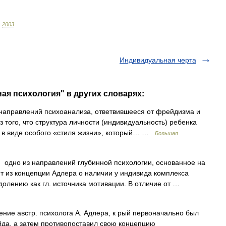
.
2003
.
Индивидуальная черта
ая психология" в других словарях:
направлений психоанализа, ответвившееся от фрейдизма и
з того, что структура личности (индивидуальность) ребенка
т) в виде особого «стиля жизни», который… …
Большая
о из направлений глубинной психологии, основанное на
ит из концепции Адлера о наличии у индивида комплекса
долению как гл. источника мотивации. В отличие от …
ние австр. психолога А. Адлера, к рый первоначально был
да, а затем противопоставил свою концепцию