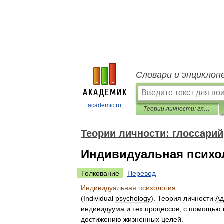
Словари и энциклоп
academic.ru
Теории личности: глоссарий
Теории личности: глоссарий
Индивидуальная психо
Толкование
Перевод
Индивидуальная
психология
(
Individual
psychology
).
Теория
личности
Ад
индивидуума
и
тех
процессов
,
с
помощью
достижению
жизненных
целей
.