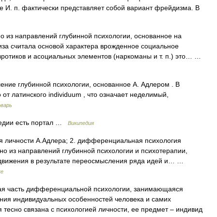
 И. п. фактически представляет собой вариант фрейдизма. В
 из направлений глубинной психологии, основанное на
лиза считала основой характера врожденное социальное
вротиков и асоциальных элементов (наркоманы и т. п.) это… …
ние глубинной психологии, основанное А. Адлером . В
от латинского individuum , что означает неделимый,
оварь
едии есть портал …
Википедия
я личности А.Адлера; 2. дифференциальная психология
одно из направлений глубинной психологии и психотерапии,
 движения в результате переосмысления ряда идей и… …
ке
я часть дифференциальной психологии, занимающаяся
ия индивидуальных особенностей человека и самих
 тесно связана с психологией личности, ее предмет – индивид