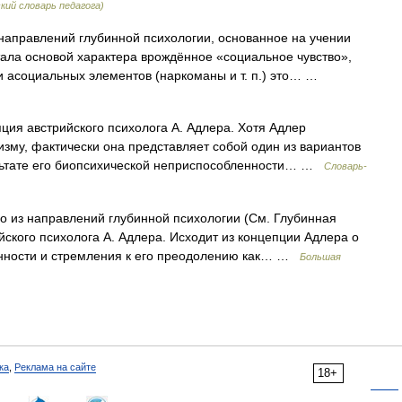
кий словарь педагога)
направлений глубинной психологии, основанное на учении
тала основой характера врождённое «социальное чувство»,
и асоциальных элементов (наркоманы и т. п.) это… …
ция австрийского психолога А. Адлера. Хотя Адлер
му, фактически она представляет собой один из вариантов
ультате его биопсихической неприспособленности… …
Словарь-
 направлений глубинной психологии (См. Глубинная
йского психолога А. Адлера. Исходит из концепции Адлера о
енности и стремления к его преодолению как… …
Большая
ка
,
Реклама на сайте
18+